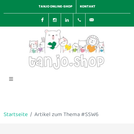
TANJO ONLINE-SHOP
KONTAKT
Facebook
Instagram
LinkedIn
0351 / 84 72 98 01
kundensupport@ta
Startseite
Artikel zum Thema #SSW6