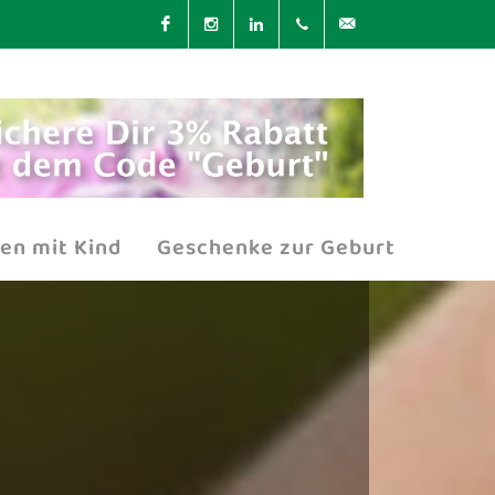
Facebook
Instagram
LinkedIn
0351 / 84 72 98 01
kundensupport@t
en mit Kind
Geschenke zur Geburt